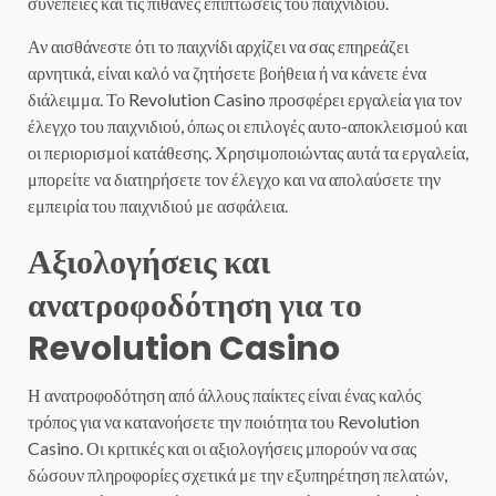
συνέπειες και τις πιθανές επιπτώσεις του παιχνιδιού.
Αν αισθάνεστε ότι το παιχνίδι αρχίζει να σας επηρεάζει
αρνητικά, είναι καλό να ζητήσετε βοήθεια ή να κάνετε ένα
διάλειμμα. Το Revolution Casino προσφέρει εργαλεία για τον
έλεγχο του παιχνιδιού, όπως οι επιλογές αυτο-αποκλεισμού και
οι περιορισμοί κατάθεσης. Χρησιμοποιώντας αυτά τα εργαλεία,
μπορείτε να διατηρήσετε τον έλεγχο και να απολαύσετε την
εμπειρία του παιχνιδιού με ασφάλεια.
Αξιολογήσεις και
ανατροφοδότηση για το
Revolution Casino
Η ανατροφοδότηση από άλλους παίκτες είναι ένας καλός
τρόπος για να κατανοήσετε την ποιότητα του Revolution
Casino. Οι κριτικές και οι αξιολογήσεις μπορούν να σας
δώσουν πληροφορίες σχετικά με την εξυπηρέτηση πελατών,