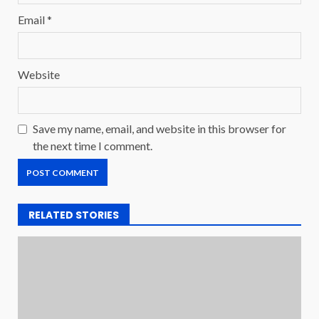
Email
*
Website
Save my name, email, and website in this browser for
the next time I comment.
RELATED STORIES