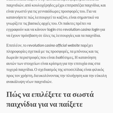
παιχνιδιών, από κουλοχέρηδες μέχρι επιτραπέζια παιχνίδια, και
είναι γνωστό για τις γενναιόδωρες προσφορές του. Για να
κατανοήσετε πώς λειτουργεί το καζίνο, είναι σημαντικό να
γνωρίζετε τις βασικές αρχές του. Οι παίκτες πρέπει να
εγγραφούν και να κάνουν login στο
revolution casino login
για
να έχουν πρόσβαση σε όλες τις λειτουργίες και τα παιχνίδια.
Επιπλέον, το
revolution casino official website
παρέχει
πληροφορίες σχετικά με τις προσφορές, τα μπόνους και τις
δωρεάν περιστροφές που είναι διαθέσιμες. Η κατανόηση
αυτών των στοιχείων είναι κρίσιμη για την επιτυχία σας στα
τυχερά παιχνίδια. Ο σχεδιασμός της ιστοσελίδας είναι φιλικός
προς τον χρήστη, διευκολύνοντας την πλοήγηση και την εύκολη
ανακάλυψη νέων παιχνιδιών.
Πώς να επιλέξετε τα σωστά
παιχνίδια για να παίξετε