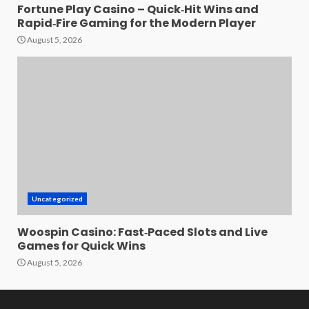
Fortune Play Casino – Quick‑Hit Wins and
Rapid‑Fire Gaming for the Modern Player
August 5, 2026
Uncategorized
Woospin Casino: Fast‑Paced Slots and Live
Games for Quick Wins
August 5, 2026