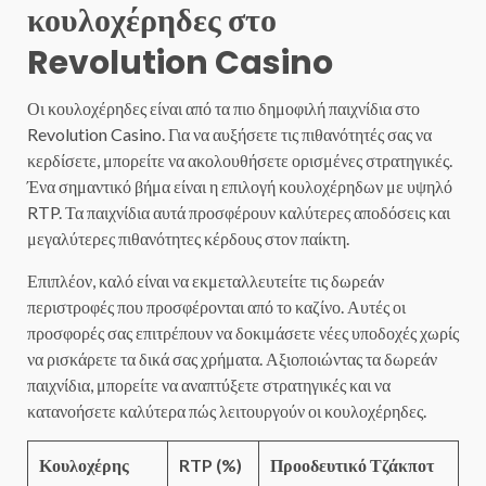
κουλοχέρηδες στο
Revolution Casino
Οι κουλοχέρηδες είναι από τα πιο δημοφιλή παιχνίδια στο
Revolution Casino. Για να αυξήσετε τις πιθανότητές σας να
κερδίσετε, μπορείτε να ακολουθήσετε ορισμένες στρατηγικές.
Ένα σημαντικό βήμα είναι η επιλογή κουλοχέρηδων με υψηλό
RTP. Τα παιχνίδια αυτά προσφέρουν καλύτερες αποδόσεις και
μεγαλύτερες πιθανότητες κέρδους στον παίκτη.
Επιπλέον, καλό είναι να εκμεταλλευτείτε τις δωρεάν
περιστροφές που προσφέρονται από το καζίνο. Αυτές οι
προσφορές σας επιτρέπουν να δοκιμάσετε νέες υποδοχές χωρίς
να ρισκάρετε τα δικά σας χρήματα. Αξιοποιώντας τα δωρεάν
παιχνίδια, μπορείτε να αναπτύξετε στρατηγικές και να
κατανοήσετε καλύτερα πώς λειτουργούν οι κουλοχέρηδες.
Κουλοχέρης
RTP (%)
Προοδευτικό Τζάκποτ