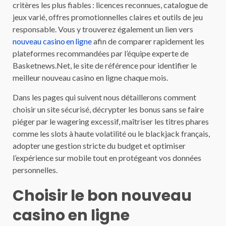
critères les plus fiables : licences reconnues, catalogue de
jeux varié, offres promotionnelles claires et outils de jeu
responsable. Vous y trouverez également un lien vers
nouveau casino en ligne
afin de comparer rapidement les
plateformes recommandées par l’équipe experte de
Basketnews.Net, le site de référence pour identifier le
meilleur nouveau casino en ligne chaque mois.
Dans les pages qui suivent nous détaillerons comment
choisir un site sécurisé, décrypter les bonus sans se faire
piéger par le wagering excessif, maîtriser les titres phares
comme les slots à haute volatilité ou le blackjack français,
adopter une gestion stricte du budget et optimiser
l’expérience sur mobile tout en protégeant vos données
personnelles.
Choisir le bon nouveau
casino en ligne