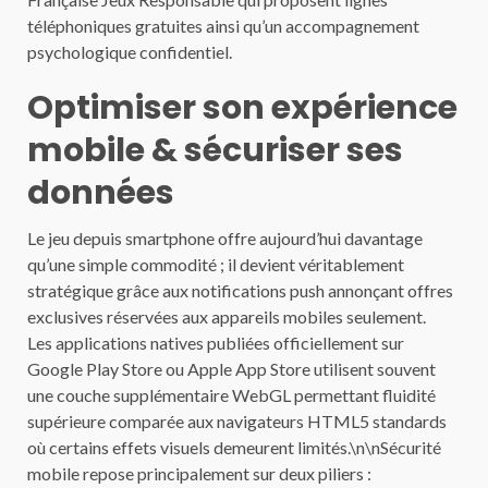
téléphoniques gratuites ainsi qu’un accompagnement
psychologique confidentiel.
Optimiser son expérience
mobile & sécuriser ses
données
Le jeu depuis smartphone offre aujourd’hui davantage
qu’une simple commodité ; il devient véritablement
stratégique grâce aux notifications push annonçant offres
exclusives réservées aux appareils mobiles seulement.
Les applications natives publiées officiellement sur
Google Play Store ou Apple App Store utilisent souvent
une couche supplémentaire WebGL permettant fluidité
supérieure comparée aux navigateurs HTML5 standards
où certains effets visuels demeurent limités.\n\nSécurité
mobile repose principalement sur deux piliers :