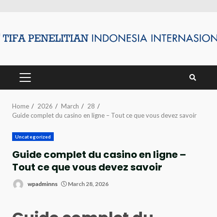
Skip
to
content
PRIMARY
MENU
Home
2026
March
28
Guide complet du casino en ligne – Tout ce que vous devez savoir
Uncategorized
Guide complet du casino en ligne –
Tout ce que vous devez savoir
wpadminns
March 28, 2026