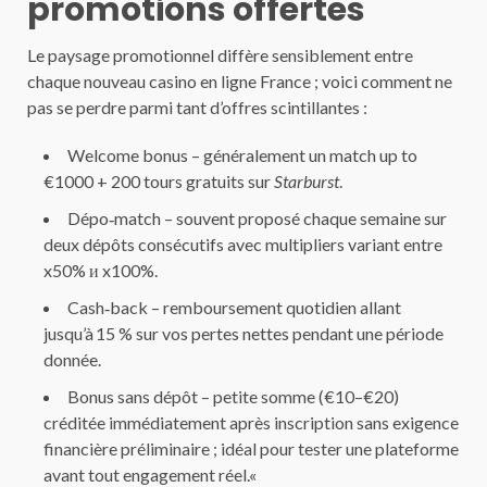
promotions offertes
Le paysage promotionnel diffère sensiblement entre
chaque nouveau casino en ligne France ; voici comment ne
pas se perdre parmi tant d’offres scintillantes :
Welcome bonus – généralement un match up to
€1000 + 200 tours gratuits sur
Starburst
.
Dépo‑match – souvent proposé chaque semaine sur
deux dépôts consécutifs avec multipliers variant entre
x50% и x100%.
Cash‑back – remboursement quotidien allant
jusqu’à 15 % sur vos pertes nettes pendant une période
donnée.
Bonus sans dépôt – petite somme (€10–€20)
créditée immédiatement après inscription sans exigence
financière préliminaire ; idéal pour tester une plateforme
avant tout engagement réel.«