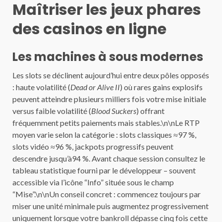
Maîtriser les jeux phares
des casinos en ligne
Les machines à sous modernes
Les slots se déclinent aujourd’hui entre deux pôles opposés
: haute volatilité (
Dead or Alive II
) où rares gains explosifs
peuvent atteindre plusieurs milliers fois votre mise initiale
versus faible volatilité (
Blood Suckers
) offrant
fréquemment petits paiements mais stables.\n\nLe RTP
moyen varie selon la catégorie : slots classiques ≈97 %,
slots vidéo ≈96 %, jackpots progressifs peuvent
descendre jusqu’à94 %. Avant chaque session consultez le
tableau statistique fourni par le développeur – souvent
accessible via l’icône “Info” située sous le champ
“Mise”.\n\nUn conseil concret : commencez toujours par
miser une unité minimale puis augmentez progressivement
uniquement lorsque votre bankroll dépasse cinq fois cette