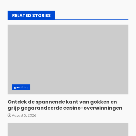
RELATED STORIES
gambling
Ontdek de spannende kant van gokken en
grijp gegarandeerde casino-overwinningen
August 5, 2026