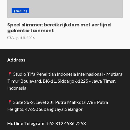
gambling
Speel slimmer: bereik rijkdom met verfijnd
gokentertainment
August 5, 2026
Address
Studio Tifa Penelitian Indonesia Internasional - Mutiara
Timur Boulevard, BK-11, Sidoarjo 61225 - Jawa Timur,
Indonesia
Suite 26-2, Level 2 Jl. Putra Mahkota 7/8E Putra
Heights, 47650 Subang Jaya, Selangor
Hotline Telegram:
+62 812 4986 7298