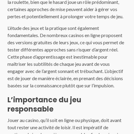
la roulette, bien que le hasard joue un rôle prédominant,
certaines approches de mise peuvent aider à gérer vos
pertes et potentiellement à prolonger votre temps de jeu.
L’étude des jeux et la pratique sont également
fondamentales. De nombreux casinos en ligne proposent
des versions gratuites de leurs jeux, ce qui vous permet de
tester différentes approches sans risquer d’argent réel.
Cette phase d’apprentissage est inestimable pour
maîtriser les subtilités de chaque jeu avant de vous
engager avec de l’argent sonnant et trébuchant. L’objectif
est de jouer de manière éclairée, en prenant des décisions
basées sur la connaissance plutôt que sur l’impulsion.
L’importance du jeu
responsable
Jouer au casino, qu’il soit en ligne ou physique, doit avant
tout rester une activité de loisir. Il est impératif de