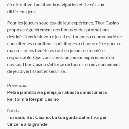
être intuitive, facilitant la navigation et l’accès aux
différents jeux.
Pour les joueurs soucieux de leur expérience, Thor Casino
propose régulièrement des bonus et des promotions
destinés à enrichir votre jeu. Il est toujours recommandé de
consulter les conditions spécifiques à chaque offre pour en
maximiser les bénéfices tout en jouant de manière
responsable. Que vous soyez un joueur expérimenté ou
novice, Thor Casino s’efforce de fournir un environnement
de jeu divertissant et sécurisé.
Continue
Previous:
Pelaa jännittäviä pelejä ja rakasta onnistuneita
Reading
kertoimia Respin Casino
Next:
Tornado Bet Casino: La tua guida definitiva per
vincere alla grande