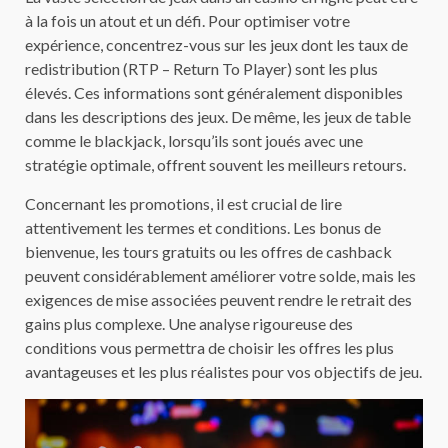
à la fois un atout et un défi. Pour optimiser votre
expérience, concentrez-vous sur les jeux dont les taux de
redistribution (RTP – Return To Player) sont les plus
élevés. Ces informations sont généralement disponibles
dans les descriptions des jeux. De même, les jeux de table
comme le blackjack, lorsqu’ils sont joués avec une
stratégie optimale, offrent souvent les meilleurs retours.
Concernant les promotions, il est crucial de lire
attentivement les termes et conditions. Les bonus de
bienvenue, les tours gratuits ou les offres de cashback
peuvent considérablement améliorer votre solde, mais les
exigences de mise associées peuvent rendre le retrait des
gains plus complexe. Une analyse rigoureuse des
conditions vous permettra de choisir les offres les plus
avantageuses et les plus réalistes pour vos objectifs de jeu.