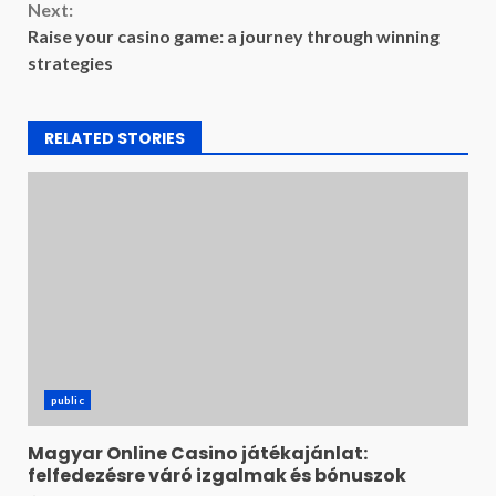
Next:
Raise your casino game: a journey through winning
strategies
RELATED STORIES
public
Magyar Online Casino játékajánlat:
felfedezésre váró izgalmak és bónuszok