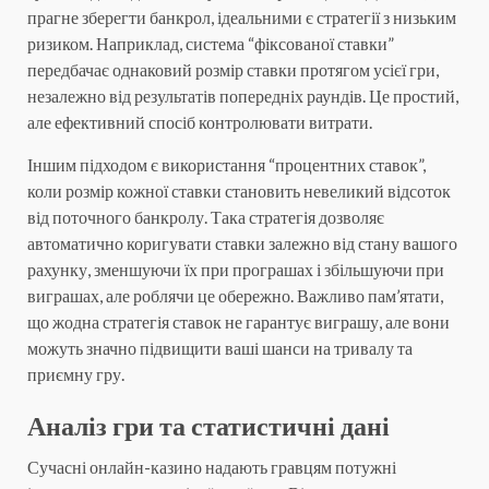
прагне зберегти банкрол, ідеальними є стратегії з низьким
ризиком. Наприклад, система “фіксованої ставки”
передбачає однаковий розмір ставки протягом усієї гри,
незалежно від результатів попередніх раундів. Це простий,
але ефективний спосіб контролювати витрати.
Іншим підходом є використання “процентних ставок”,
коли розмір кожної ставки становить невеликий відсоток
від поточного банкролу. Така стратегія дозволяє
автоматично коригувати ставки залежно від стану вашого
рахунку, зменшуючи їх при програшах і збільшуючи при
виграшах, але роблячи це обережно. Важливо пам’ятати,
що жодна стратегія ставок не гарантує виграшу, але вони
можуть значно підвищити ваші шанси на тривалу та
приємну гру.
Аналіз гри та статистичні дані
Сучасні онлайн-казино надають гравцям потужні