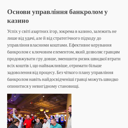
Основи управління банкролом у
казино
Успіх у світі азартних ігор, зокрема в казино, залежить не
лише від удачі, але й від стратегічного підходу до
управління власними коштами. Ефективне керування
банкролом є ключовим елементом, який дозволяє гравцям
продовжувати гру довше, зменшити ризик швидкої втрати
всіх коштів і, що найважливіше, отримати більше
задоволення від процесу. Без чіткого плану управління
банкролом навіть найдосвідченіші гравці можуть швидко
опинитися у невигідному становищі.