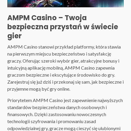
AMPM Casino – Twoja
bezpieczna przystań w świecie
gier
AMPM Casino stanowi przykład platformy, która stawia
na pierwszym miejscu bezpieczeństwo i satysfakcję
graczy. Oferując szeroki wybór gier, atrakcyjne bonusy i
intuicyjną aplikację mobilną, AMPM Casino zapewnia
graczom bezpieczne i ekscytujące środowisko do gry.
Zarejestruj się już dziś i przekonaj się sam, jak bezpieczne i
przyjemne mogą być gry online.
Priorytetem AMPM Casino jest zapewnienie najwyższych
standardów bezpieczeństwa danych osobowych i
finansowych. Dzięki zastosowaniu nowoczesnych
technologii szyfrowania i promowaniu zasad
odpowiedzialnej gry, gracze mogą cieszyć się ulubionymi