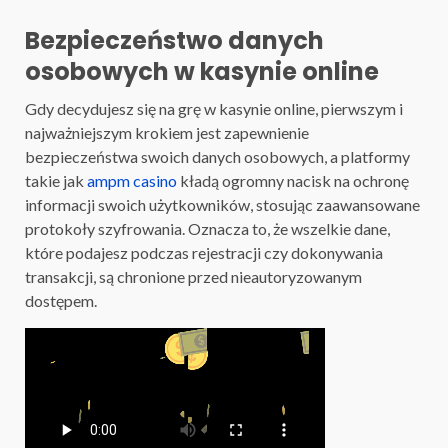
Bezpieczeństwo danych
osobowych w kasynie online
Gdy decydujesz się na grę w kasynie online, pierwszym i
najważniejszym krokiem jest zapewnienie
bezpieczeństwa swoich danych osobowych, a platformy
takie jak
ampm casino
kładą ogromny nacisk na ochronę
informacji swoich użytkowników, stosując zaawansowane
protokoły szyfrowania. Oznacza to, że wszelkie dane,
które podajesz podczas rejestracji czy dokonywania
transakcji, są chronione przed nieautoryzowanym
dostępem.