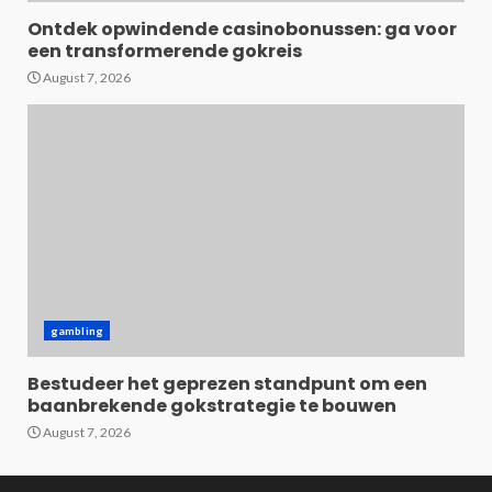
Ontdek opwindende casinobonussen: ga voor
een transformerende gokreis
August 7, 2026
gambling
Bestudeer het geprezen standpunt om een
baanbrekende gokstrategie te bouwen
August 7, 2026