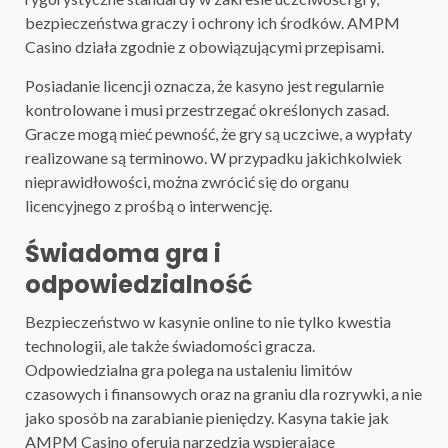
bezpieczeństwa graczy i ochrony ich środków. AMPM
Casino działa zgodnie z obowiązującymi przepisami.
Posiadanie licencji oznacza, że kasyno jest regularnie
kontrolowane i musi przestrzegać określonych zasad.
Gracze mogą mieć pewność, że gry są uczciwe, a wypłaty
realizowane są terminowo. W przypadku jakichkolwiek
nieprawidłowości, można zwrócić się do organu
licencyjnego z prośbą o interwencję.
Świadoma gra i
odpowiedzialność
Bezpieczeństwo w kasynie online to nie tylko kwestia
technologii, ale także świadomości gracza.
Odpowiedzialna gra polega na ustaleniu limitów
czasowych i finansowych oraz na graniu dla rozrywki, a nie
jako sposób na zarabianie pieniędzy. Kasyna takie jak
AMPM Casino oferują narzędzia wspierające