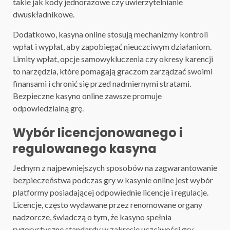
takie jak kody jednorazowe czy uwierzytelnianie
dwuskładnikowe.
Dodatkowo, kasyna online stosują mechanizmy kontroli
wpłat i wypłat, aby zapobiegać nieuczciwym działaniom.
Limity wpłat, opcje samowykluczenia czy okresy karencji
to narzędzia, które pomagają graczom zarządzać swoimi
finansami i chronić się przed nadmiernymi stratami.
Bezpieczne kasyno online zawsze promuje
odpowiedzialną grę.
Wybór licencjonowanego i
regulowanego kasyna
Jednym z najpewniejszych sposobów na zagwarantowanie
bezpieczeństwa podczas gry w kasynie online jest wybór
platformy posiadającej odpowiednie licencje i regulacje.
Licencje, często wydawane przez renomowane organy
nadzorcze, świadczą o tym, że kasyno spełnia
rygorystyczne standardy w zakresie uczciwości gry,