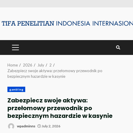
Skip
to
content
PRIMARY
MENU
Home
2026
July
2
Zabezpiecz swoje aktywa: przełomowy przewodnik po
bezpiecznym hazardzie w kasynie
gambling
Zabezpiecz swoje aktywa:
przełomowy przewodnik po
bezpiecznym hazardzie w kasynie
wpadminns
July 2, 2026