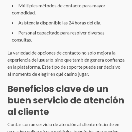
Múltiples métodos de contacto para mayor
comodidad.
Asistencia disponible las 24 horas del día.
Personal capacitado para resolver diversas
consultas.
La variedad de opciones de contacto no solo mejora la
experiencia del usuario, sino que también genera confianza
en la plataforma. Este tipo de soporte puede ser decisivo
al momento de elegir en qué casino jugar.
Beneficios clave de un
buen servicio de atención
al cliente
Contar con un servicio de atención al cliente eficiente en
un casino online ofrece múltiples beneficios que pueden