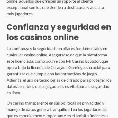
online, aquellos que ofrecen un soporte al cliente
excepcional son los que tienden a destacarse y atraer a
más jugadores.
Confianza y seguridad en
los casinos online
La confianza y la seguridad son pilares fundamentales en
cualquier casino online. Asegurarse de que la plataforma
esté licenciada, como ocurre con Mi Casino Ecuador, que
opera bajo la licencia de Curaçao eGaming, es crucial para
garantizar que cumple con las normativas de juego.
Además, el uso de tecnologías de cifrado para proteger los
datos sensibles de los jugadores es vital para la seguridad
en línea.
Un casino transparente en sus políticas de privacidad y
manejo de datos genera tranquilidad en los jugadores, lo
que es especialmente importante en el ámbito financiero.