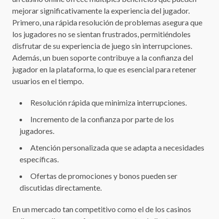
mejorar significativamente la experiencia del jugador.
Primero, una rápida resolución de problemas asegura que
los jugadores no se sientan frustrados, permitiéndoles
disfrutar de su experiencia de juego sin interrupciones.
Además, un buen soporte contribuye a la confianza del
jugador en la plataforma, lo que es esencial para retener
usuarios en el tiempo.
Resolución rápida que minimiza interrupciones.
Incremento de la confianza por parte de los
jugadores.
Atención personalizada que se adapta a necesidades
específicas.
Ofertas de promociones y bonos pueden ser
discutidas directamente.
En un mercado tan competitivo como el de los casinos