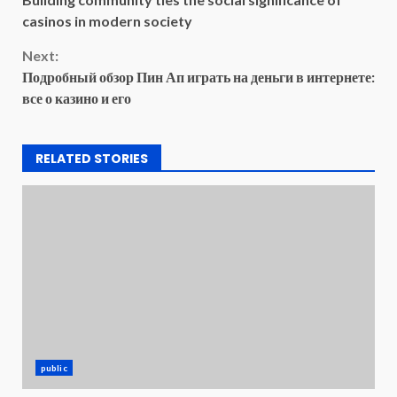
Reading
casinos in modern society
Next:
Подробный обзор Пин Ап играть на деньги в интернете:
все о казино и его
RELATED STORIES
public