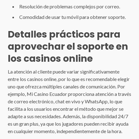
Resolución de problemas complejos por correo.
Comodidad de usar tu móvil para obtener soporte.
Detalles prácticos para
aprovechar el soporte en
los casinos online
La atención al cliente puede variar significativamente
entre los casinos online, por lo que es recomendable elegir
uno que ofrezca múltiples canales de comunicación. Por
ejemplo, Mi Casino Ecuador proporciona atención a través
de correo electrónico, chat en vivo y WhatsApp, lo que
facilita a los usuarios encontrar el método que mejor se
adapte a sus necesidades. Además, la disponibilidad 24/7
es un gran plus, ya que los jugadores pueden recibir ayuda
en cualquier momento, independientemente de la hora.