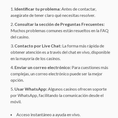
Identificar tu problema:
Antes de contactar,
asegúrate de tener claro qué necesitas resolver.
Consultar la sección de Preguntas Frecuentes:
Muchos problemas comunes están resueltos en la FAQ
del casino.
Contacto por Live Chat:
La forma más rápida de
obtener atención es a través del chat en vivo, disponible
en la mayoría de los casinos.
Enviar un correo electrónico:
Para cuestiones más
complejas, un correo electrónico puede ser la mejor
opción.
Usar WhatsApp:
Algunos casinos ofrecen soporte
por WhatsApp, facilitando la comunicación desde el
móvil.
Acceso instantáneo a ayuda en vivo.