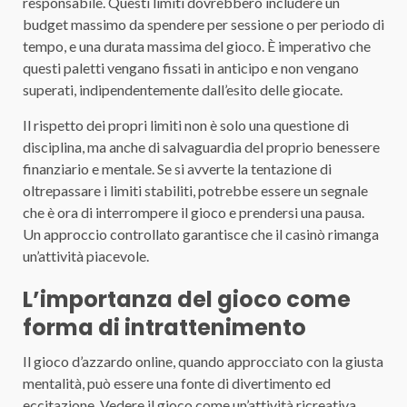
responsabile. Questi limiti dovrebbero includere un
budget massimo da spendere per sessione o per periodo di
tempo, e una durata massima del gioco. È imperativo che
questi paletti vengano fissati in anticipo e non vengano
superati, indipendentemente dall’esito delle giocate.
Il rispetto dei propri limiti non è solo una questione di
disciplina, ma anche di salvaguardia del proprio benessere
finanziario e mentale. Se si avverte la tentazione di
oltrepassare i limiti stabiliti, potrebbe essere un segnale
che è ora di interrompere il gioco e prendersi una pausa.
Un approccio controllato garantisce che il casinò rimanga
un’attività piacevole.
L’importanza del gioco come
forma di intrattenimento
Il gioco d’azzardo online, quando approcciato con la giusta
mentalità, può essere una fonte di divertimento ed
eccitazione. Vedere il gioco come un’attività ricreativa,