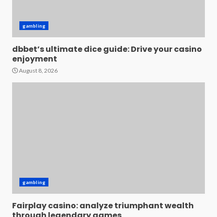
gambling
dbbet’s ultimate dice guide: Drive your casino
enjoyment
August 8, 2026
gambling
Fairplay casino: analyze triumphant wealth
through legendary games