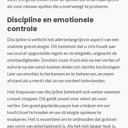
als voor nieuwe spellen die u overweegt te proberen.
Discipline en emotionele
controle
Discipline is wellicht het allerbelangrijkste aspect van een
stabiele gokstrategie. Dit betekent dat u zich houdt aan
uw vooraf opgestelde regels en strategieën, ongeacht de
omstandigheden. Emoties zoals frustratie na een verlies of
euforie na een winst kunnen leiden tot slechte beslissingen.
Leer uw emoties te herkennen en te beheersen, en neem
afstand als u merkt dat ze uw oordeel beïnvloeden.
Het toepassen van discipline betekent ook weten wanneer
u moet stoppen. Dit geldt zowel voor winst als voor
verlies. Een goed geplande pauze kan u helpen om uw
hoofd koel te houden en uw strategie opnieuw te
evalueren. Het is essentieel om te onthouden dat gokken
een vorm van entertainment is. Als het niet langer leuk is,