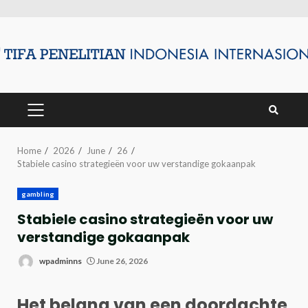
Skip
to
content
PRIMARY
MENU
Home
2026
June
26
Stabiele casino strategieën voor uw verstandige gokaanpak
gambling
Stabiele casino strategieën voor uw
verstandige gokaanpak
wpadminns
June 26, 2026
Het belang van een doordachte