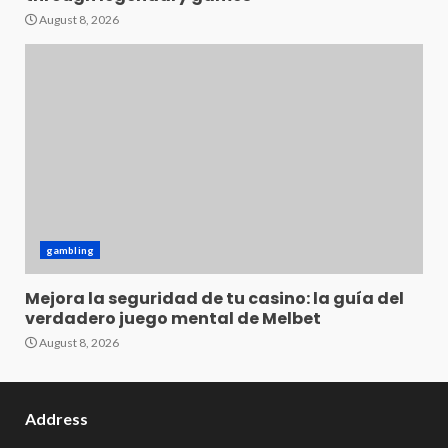
August 8, 2026
gambling
Mejora la seguridad de tu casino: la guía del
verdadero juego mental de Melbet
August 8, 2026
Address