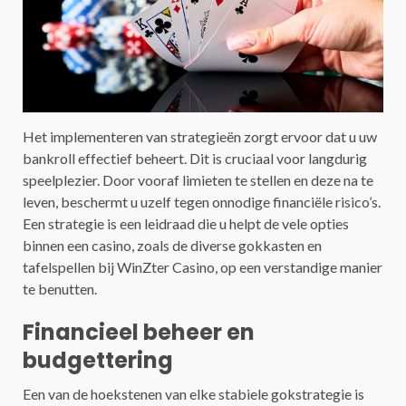
Het implementeren van strategieën zorgt ervoor dat u uw
bankroll effectief beheert. Dit is cruciaal voor langdurig
speelplezier. Door vooraf limieten te stellen en deze na te
leven, beschermt u uzelf tegen onnodige financiële risico’s.
Een strategie is een leidraad die u helpt de vele opties
binnen een casino, zoals de diverse gokkasten en
tafelspellen bij WinZter Casino, op een verstandige manier
te benutten.
Financieel beheer en
budgettering
Een van de hoekstenen van elke stabiele gokstrategie is