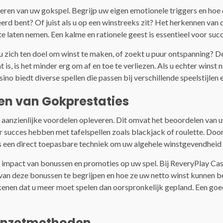
ueren van uw gokspel. Begrijp uw eigen emotionele triggers en hoe
eerd bent? Of juist als u op een winstreeks zit? Het herkennen van 
 laten nemen. Een kalme en rationele geest is essentieel voor suc
 u zich ten doel om winst te maken, of zoekt u puur ontspanning? D
s, is het minder erg om af en toe te verliezen. Als u echter winst na
no biedt diverse spellen die passen bij verschillende speelstijlen 
en van Gokprestaties
aanzienlijke voordelen opleveren. Dit omvat het beoordelen van u
 succes hebben met tafelspellen zoals blackjack of roulette. Door
it is een direct toepasbare techniek om uw algehele winstgevendheid
e impact van bonussen en promoties op uw spel. Bij ReveryPlay Cas
an deze bonussen te begrijpen en hoe ze uw netto winst kunnen be
nen dat u meer moet spelen dan oorspronkelijk gepland. Een goede
 Inzetmethoden