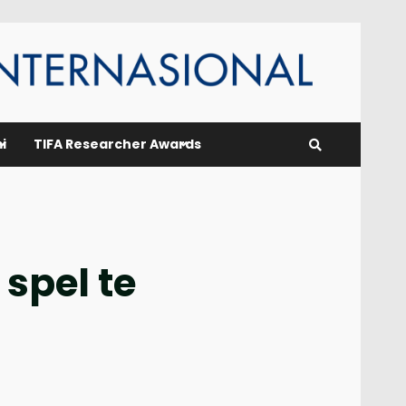
i
TIFA Researcher Awards
spel te