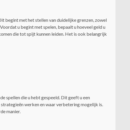
it begint met het stellen van duidelijke grenzen, zowel
 Voordat u begint met spelen, bepaalt u hoeveel geld u
komen die tot spijt kunnen leiden. Het is ook belangrijk
de spellen die u hebt gespeeld. Dit geeft u een
 strategieën werken en waar verbetering mogelijk is.
rde manier.