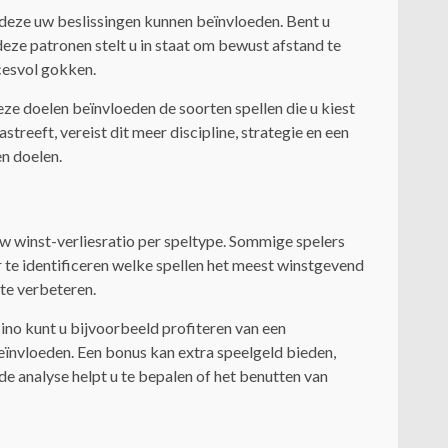
 deze uw beslissingen kunnen beïnvloeden. Bent u
deze patronen stelt u in staat om bewust afstand te
cesvol gokken.
eze doelen beïnvloeden de soorten spellen die u kiest
streeft, vereist dit meer discipline, strategie en een
en doelen.
w winst-verliesratio per speltype. Sommige spelers
 te identificeren welke spellen het meest winstgevend
 te verbeteren.
ino kunt u bijvoorbeeld profiteren van een
ïnvloeden. Een bonus kan extra speelgeld bieden,
 analyse helpt u te bepalen of het benutten van