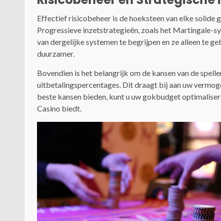
Effectief risicobeheer is de hoeksteen van elke solide 
Progressieve inzetstrategieën, zoals het Martingale-sys
van dergelijke systemen te begrijpen en ze alleen te ge
duurzamer.
Bovendien is het belangrijk om de kansen van de spellen
uitbetalingspercentages. Dit draagt bij aan uw vermog
beste kansen bieden, kunt u uw gokbudget optimaliseren
Casino biedt.