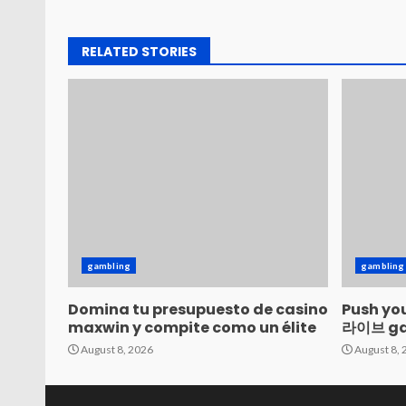
Reading
RELATED STORIES
gambling
gambling
Domina tu presupuesto de casino
Push you
maxwin y compite como un élite
라이브 gam
August 8, 2026
August 8, 