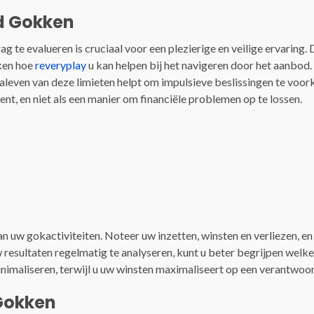
d Gokken
e evalueren is cruciaal voor een plezierige en veilige ervaring. D
kken hoe
reveryplay
u kan helpen bij het navigeren door het aanbod.
 naleven van deze limieten helpt om impulsieve beslissingen te voor
t, en niet als een manier om financiële problemen op te lossen.
n uw gokactiviteiten. Noteer uw inzetten, winsten en verliezen, en 
 resultaten regelmatig te analyseren, kunt u beter begrijpen welke
minimaliseren, terwijl u uw winsten maximaliseert op een verantwoo
 Gokken