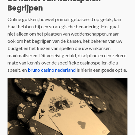
Begrijpen
Online gokken, hoewel primair gebaseerd op geluk, kan
baat hebben bij een strategische benadering. Het gaat
niet alleen om het plaatsen van weddenschappen, maar
ook om het begrijpen van de kansen, het beheren van uw
budget en het kiezen van spellen die uw winkansen
maximaliseren. Dit vereist geduld, discipline en een zekere
mate van kennis over de specifieke casinospellen die u
speelt, en
bruno casino nederland
is hierin een goede optie.