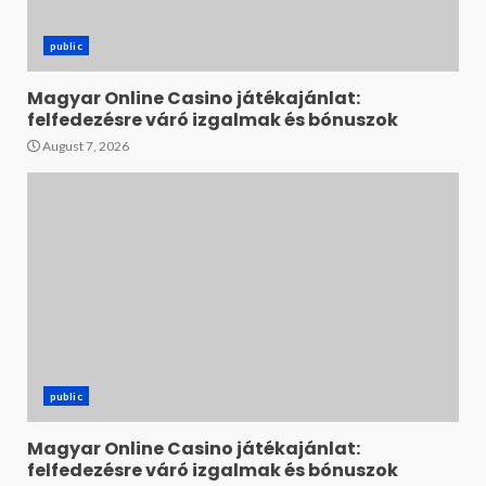
public
Magyar Online Casino játékajánlat:
felfedezésre váró izgalmak és bónuszok
August 7, 2026
public
Magyar Online Casino játékajánlat:
felfedezésre váró izgalmak és bónuszok