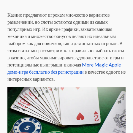
Казино предлагают игрокам множество вариантов
развлечений, но слоты остаются одними из самых
популярных игр. Их яркие графики, захватывающая
механика и множество бонусов делают их идеальным
выбором как для новичков, так и для опытных игроков. В
этом статье мы рассмотрим, как правильно выбрать слоты
в казино, чтобы максимизировать удовольствие от игры и
потенциальные выигрыши, включая
More Magic Apple
демо-игра бесплатно без регистрации
в качестве одного из
интересных вариантов.