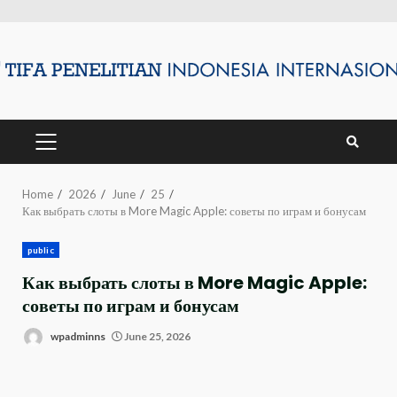
Skip
to
content
PRIMARY
MENU
Home
2026
June
25
Как выбрать слоты в More Magic Apple: советы по играм и бонусам
public
Как выбрать слоты в More Magic Apple:
советы по играм и бонусам
wpadminns
June 25, 2026