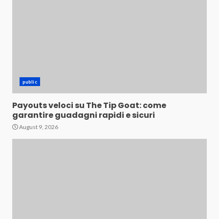
public
Payouts veloci su The Tip Goat: come
garantire guadagni rapidi e sicuri
August 9, 2026