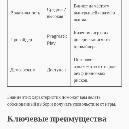
Влияет на частоту
Средняя /
Волатильность
выигрышей и размер
высокая
выплат.
Качество игр и их
Pragmatic
Провайдер
доверие зависят от
Play
провайдера.
Позволяет
ознакомиться с игрой
Демо-режим
Доступен
без финансовых
рисков.
Знание этих характеристик поможет вам делать
обоснованный выбор и получать удовольствие от игры.
Ключевые преимущества