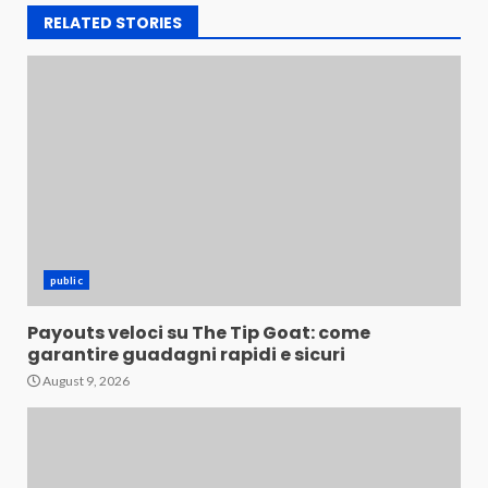
RELATED STORIES
public
Payouts veloci su The Tip Goat: come
garantire guadagni rapidi e sicuri
August 9, 2026