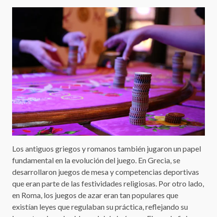
Los antiguos griegos y romanos también jugaron un papel
fundamental en la evolución del juego. En Grecia, se
desarrollaron juegos de mesa y competencias deportivas
que eran parte de las festividades religiosas. Por otro lado,
en Roma, los juegos de azar eran tan populares que
existían leyes que regulaban su práctica, reflejando su