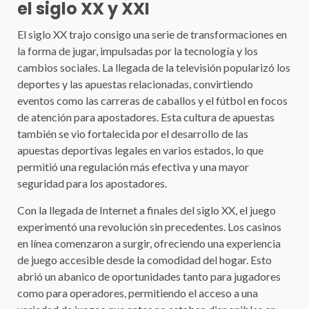
el siglo XX y XXI
El siglo XX trajo consigo una serie de transformaciones en
la forma de jugar, impulsadas por la tecnología y los
cambios sociales. La llegada de la televisión popularizó los
deportes y las apuestas relacionadas, convirtiendo
eventos como las carreras de caballos y el fútbol en focos
de atención para apostadores. Esta cultura de apuestas
también se vio fortalecida por el desarrollo de las
apuestas deportivas legales en varios estados, lo que
permitió una regulación más efectiva y una mayor
seguridad para los apostadores.
Con la llegada de Internet a finales del siglo XX, el juego
experimentó una revolución sin precedentes. Los casinos
en línea comenzaron a surgir, ofreciendo una experiencia
de juego accesible desde la comodidad del hogar. Esto
abrió un abanico de oportunidades tanto para jugadores
como para operadores, permitiendo el acceso a una