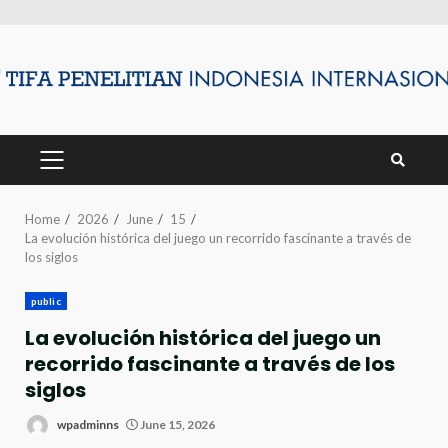
Skip
to
content
PRIMARY
MENU
Home
2026
June
15
La evolución histórica del juego un recorrido fascinante a través de
los siglos
public
La evolución histórica del juego un
recorrido fascinante a través de los
siglos
wpadminns
June 15, 2026