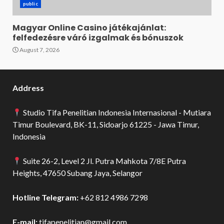
public
Magyar Online Casino játékajánlat:
felfedezésre váró izgalmak és bónuszok
August 7, 2026
Address
Studio Tifa Penelitian Indonesia Internasional - Mutiara
Timur Boulevard, BK-11, Sidoarjo 61225 - Jawa Timur,
Indonesia
Suite 26-2, Level 2 Jl. Putra Mahkota 7/8E Putra
Heights, 47650 Subang Jaya, Selangor
Hotline Telegram:
+62 812 4986 7298
E-mail:
tifapenelitian@gmail.com