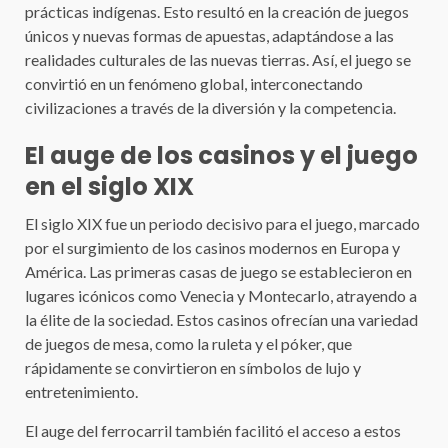
prácticas indígenas. Esto resultó en la creación de juegos
únicos y nuevas formas de apuestas, adaptándose a las
realidades culturales de las nuevas tierras. Así, el juego se
convirtió en un fenómeno global, interconectando
civilizaciones a través de la diversión y la competencia.
El auge de los casinos y el juego
en el siglo XIX
El siglo XIX fue un periodo decisivo para el juego, marcado
por el surgimiento de los casinos modernos en Europa y
América. Las primeras casas de juego se establecieron en
lugares icónicos como Venecia y Montecarlo, atrayendo a
la élite de la sociedad. Estos casinos ofrecían una variedad
de juegos de mesa, como la ruleta y el póker, que
rápidamente se convirtieron en símbolos de lujo y
entretenimiento.
El auge del ferrocarril también facilitó el acceso a estos