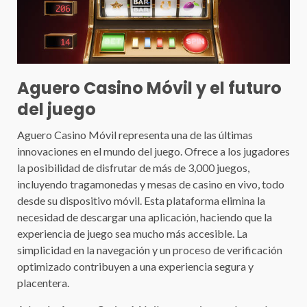
Aguero Casino Móvil y el futuro
del juego
Aguero Casino Móvil representa una de las últimas
innovaciones en el mundo del juego. Ofrece a los jugadores
la posibilidad de disfrutar de más de 3,000 juegos,
incluyendo tragamonedas y mesas de casino en vivo, todo
desde su dispositivo móvil. Esta plataforma elimina la
necesidad de descargar una aplicación, haciendo que la
experiencia de juego sea mucho más accesible. La
simplicidad en la navegación y un proceso de verificación
optimizado contribuyen a una experiencia segura y
placentera.