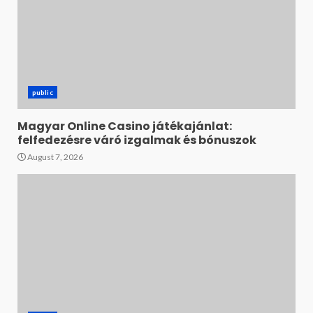
public
Magyar Online Casino játékajánlat:
felfedezésre váró izgalmak és bónuszok
August 7, 2026