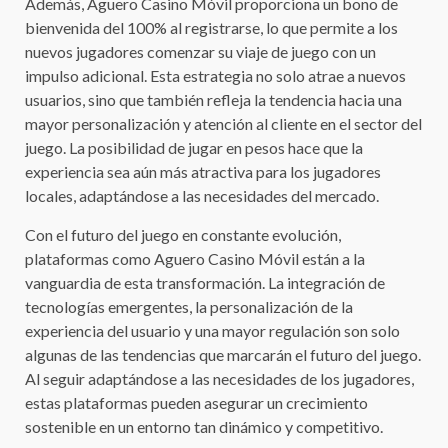
Además, Aguero Casino Móvil proporciona un bono de
bienvenida del 100% al registrarse, lo que permite a los
nuevos jugadores comenzar su viaje de juego con un
impulso adicional. Esta estrategia no solo atrae a nuevos
usuarios, sino que también refleja la tendencia hacia una
mayor personalización y atención al cliente en el sector del
juego. La posibilidad de jugar en pesos hace que la
experiencia sea aún más atractiva para los jugadores
locales, adaptándose a las necesidades del mercado.
Con el futuro del juego en constante evolución,
plataformas como Aguero Casino Móvil están a la
vanguardia de esta transformación. La integración de
tecnologías emergentes, la personalización de la
experiencia del usuario y una mayor regulación son solo
algunas de las tendencias que marcarán el futuro del juego.
Al seguir adaptándose a las necesidades de los jugadores,
estas plataformas pueden asegurar un crecimiento
sostenible en un entorno tan dinámico y competitivo.