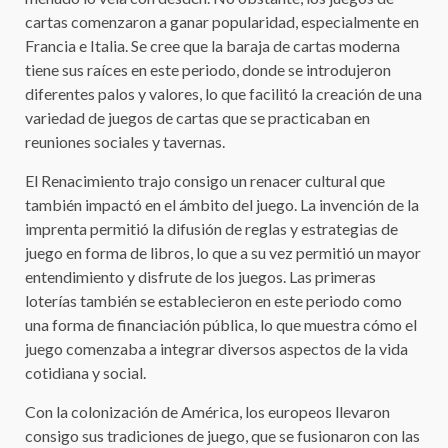
cartas comenzaron a ganar popularidad, especialmente en
Francia e Italia. Se cree que la baraja de cartas moderna
tiene sus raíces en este periodo, donde se introdujeron
diferentes palos y valores, lo que facilitó la creación de una
variedad de juegos de cartas que se practicaban en
reuniones sociales y tavernas.
El Renacimiento trajo consigo un renacer cultural que
también impactó en el ámbito del juego. La invención de la
imprenta permitió la difusión de reglas y estrategias de
juego en forma de libros, lo que a su vez permitió un mayor
entendimiento y disfrute de los juegos. Las primeras
loterías también se establecieron en este periodo como
una forma de financiación pública, lo que muestra cómo el
juego comenzaba a integrar diversos aspectos de la vida
cotidiana y social.
Con la colonización de América, los europeos llevaron
consigo sus tradiciones de juego, que se fusionaron con las