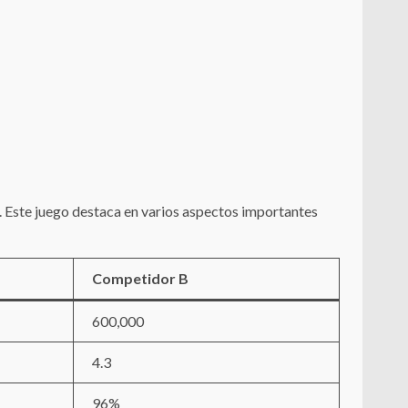
o. Este juego destaca en varios aspectos importantes
Competidor B
600,000
4.3
96%