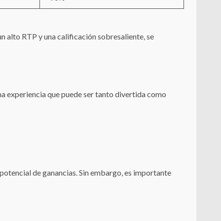
n alto RTP y una calificación sobresaliente, se
una experiencia que puede ser tanto divertida como
 potencial de ganancias. Sin embargo, es importante