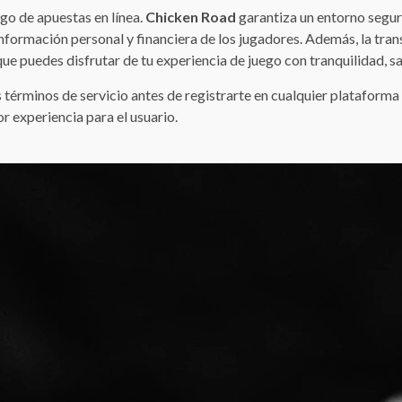
ego de apuestas en línea.
Chicken Road
garantiza un entorno seguro
nformación personal y financiera de los jugadores. Además, la tran
 que puedes disfrutar de tu experiencia de juego con tranquilidad, 
os términos de servicio antes de registrarte en cualquier plataforma
r experiencia para el usuario.