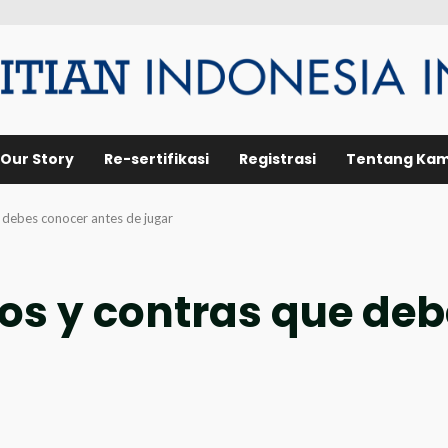
Our Story
Re-sertifikasi
Registrasi
Tentang Kam
 debes conocer antes de jugar
os y contras que deb