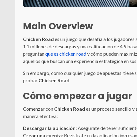
Main Overview
Chicken Road
es un juego que desafía a los jugadores 
1.1 millones de descargas y una calificación de 4.9 bas
preguntan
que es chicken road
y cómo pueden maximizar 
aquellos que buscan una experiencia estratégica en sus 
Sin embargo, como cualquier juego de apuestas, tiene s
probar
Chicken Road
.
Cómo empezar a jugar
Comenzar con
Chicken Road
es un proceso sencillo y 
manera efectiva:
Descargar la aplicación:
Asegúrate de tener suficiente
Crear una cuenta:
Regístrate en la aplicación ingresa