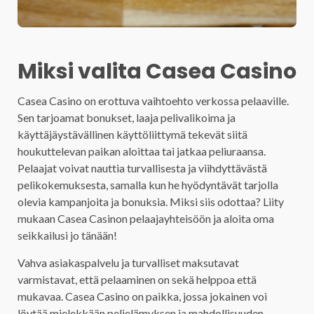
Miksi valita Casea Casino
Casea Casino on erottuva vaihtoehto verkossa pelaaville.
Sen tarjoamat bonukset, laaja pelivalikoima ja
käyttäjäystävällinen käyttöliittymä tekevät siitä
houkuttelevan paikan aloittaa tai jatkaa peliuraansa.
Pelaajat voivat nauttia turvallisesta ja viihdyttävästä
pelikokemuksesta, samalla kun he hyödyntävät tarjolla
olevia kampanjoita ja bonuksia. Miksi siis odottaa? Liity
mukaan Casea Casinon pelaajayhteisöön ja aloita oma
seikkailusi jo tänään!
Vahva asiakaspalvelu ja turvalliset maksutavat
varmistavat, että pelaaminen on sekä helppoa että
mukavaa. Casea Casino on paikka, jossa jokainen voi
löytää mielekkään pelielämyksen ja mahdollisuuden