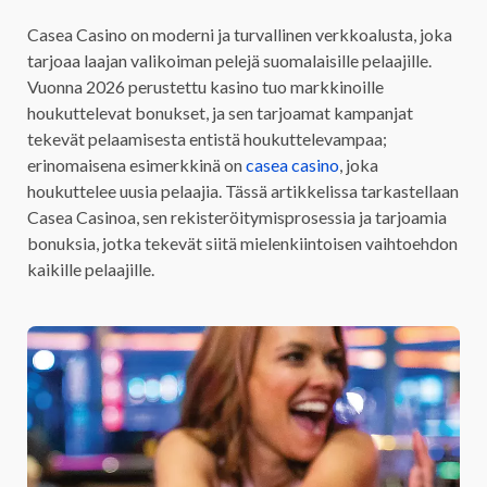
Casea Casino on moderni ja turvallinen verkkoalusta, joka
tarjoaa laajan valikoiman pelejä suomalaisille pelaajille.
Vuonna 2026 perustettu kasino tuo markkinoille
houkuttelevat bonukset, ja sen tarjoamat kampanjat
tekevät pelaamisesta entistä houkuttelevampaa;
erinomaisena esimerkkinä on
casea casino
, joka
houkuttelee uusia pelaajia. Tässä artikkelissa tarkastellaan
Casea Casinoa, sen rekisteröitymisprosessia ja tarjoamia
bonuksia, jotka tekevät siitä mielenkiintoisen vaihtoehdon
kaikille pelaajille.