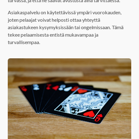
turvassa, ja että he saavat avustusta aina tarvittaessa.
Asiakaspalvelu on käytettävissä ympäri vuorokauden,
joten pelaajat voivat helposti ottaa yhteyttä
asiakastukeen kysymyksissään tai ongelmissaan. Tämä
tekee pelaamisesta entistä mukavampaa ja
turvallisempaa.