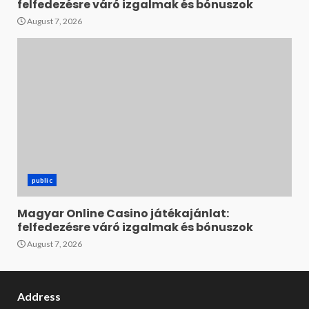
felfedezésre váró izgalmak és bónuszok
August 7, 2026
public
Magyar Online Casino játékajánlat:
felfedezésre váró izgalmak és bónuszok
August 7, 2026
Address