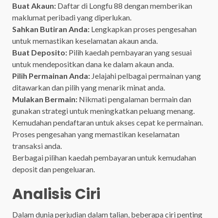
Buat Akaun:
Daftar di Longfu 88 dengan memberikan
maklumat peribadi yang diperlukan.
Sahkan Butiran Anda:
Lengkapkan proses pengesahan
untuk memastikan keselamatan akaun anda.
Buat Deposito:
Pilih kaedah pembayaran yang sesuai
untuk mendepositkan dana ke dalam akaun anda.
Pilih Permainan Anda:
Jelajahi pelbagai permainan yang
ditawarkan dan pilih yang menarik minat anda.
Mulakan Bermain:
Nikmati pengalaman bermain dan
gunakan strategi untuk meningkatkan peluang menang.
Kemudahan pendaftaran untuk akses cepat ke permainan.
Proses pengesahan yang memastikan keselamatan
transaksi anda.
Berbagai pilihan kaedah pembayaran untuk kemudahan
deposit dan pengeluaran.
Analisis Ciri
Dalam dunia perjudian dalam talian, beberapa ciri penting