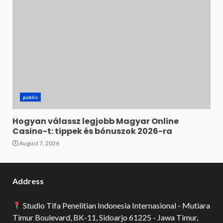
public
Hogyan válassz legjobb Magyar Online
Casino-t: tippek és bónuszok 2026-ra
August 7, 2026
Address
Studio Tifa Penelitian Indonesia Internasional - Mutiara
Timur Boulevard, BK-11, Sidoarjo 61225 - Jawa Timur,