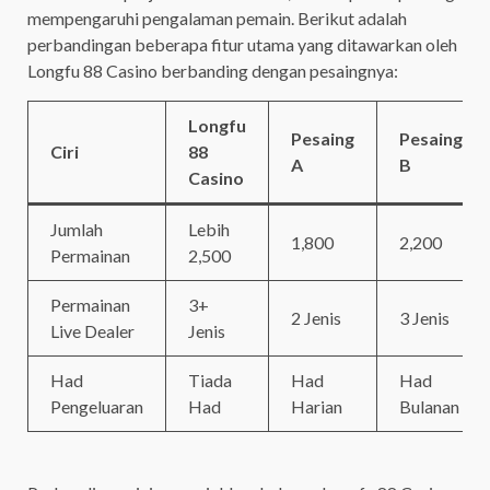
mempengaruhi pengalaman pemain. Berikut adalah
perbandingan beberapa fitur utama yang ditawarkan oleh
Longfu 88 Casino berbanding dengan pesaingnya:
Longfu
Pesaing
Pesaing
Ciri
88
A
B
Casino
Jumlah
Lebih
1,800
2,200
Permainan
2,500
Permainan
3+
2 Jenis
3 Jenis
Live Dealer
Jenis
Had
Tiada
Had
Had
Pengeluaran
Had
Harian
Bulanan