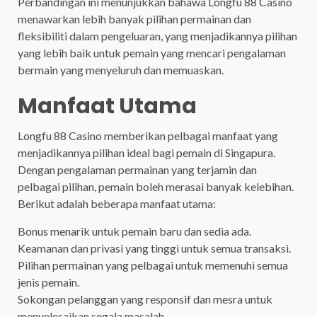
Perbandingan ini menunjukkan bahawa Longfu 88 Casino
menawarkan lebih banyak pilihan permainan dan
fleksibiliti dalam pengeluaran, yang menjadikannya pilihan
yang lebih baik untuk pemain yang mencari pengalaman
bermain yang menyeluruh dan memuaskan.
Manfaat Utama
Longfu 88 Casino memberikan pelbagai manfaat yang
menjadikannya pilihan ideal bagi pemain di Singapura.
Dengan pengalaman permainan yang terjamin dan
pelbagai pilihan, pemain boleh merasai banyak kelebihan.
Berikut adalah beberapa manfaat utama:
Bonus menarik untuk pemain baru dan sedia ada.
Keamanan dan privasi yang tinggi untuk semua transaksi.
Pilihan permainan yang pelbagai untuk memenuhi semua
jenis pemain.
Sokongan pelanggan yang responsif dan mesra untuk
menyelesaikan segala masalah.