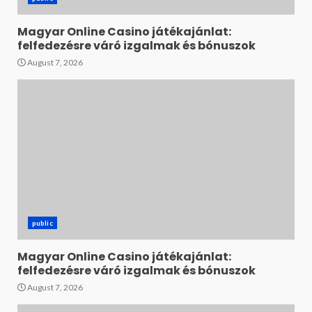
Magyar Online Casino játékajánlat:
felfedezésre váró izgalmak és bónuszok
August 7, 2026
public
Magyar Online Casino játékajánlat:
felfedezésre váró izgalmak és bónuszok
August 7, 2026