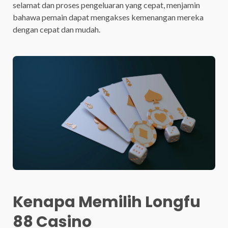
selamat dan proses pengeluaran yang cepat, menjamin
bahawa pemain dapat mengakses kemenangan mereka
dengan cepat dan mudah.
Kenapa Memilih Longfu
88 Casino