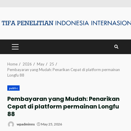
Skip
to
content
PRIMARY
MENU
Home
2026
May
25
Pembayaran yang Mudah: Penarikan Cepat di platform permainan
Longfu 88
public
Pembayaran yang Mudah: Penarikan
Cepat di platform permainan Longfu
88
wpadminns
May 25, 2026