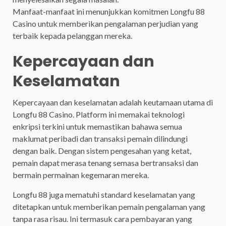
Manfaat-manfaat ini menunjukkan komitmen Longfu 88
Casino untuk memberikan pengalaman perjudian yang
terbaik kepada pelanggan mereka.
Kepercayaan dan
Keselamatan
Kepercayaan dan keselamatan adalah keutamaan utama di
Longfu 88 Casino. Platform ini memakai teknologi
enkripsi terkini untuk memastikan bahawa semua
maklumat peribadi dan transaksi pemain dilindungi
dengan baik. Dengan sistem pengesahan yang ketat,
pemain dapat merasa tenang semasa bertransaksi dan
bermain permainan kegemaran mereka.
Longfu 88 juga mematuhi standard keselamatan yang
ditetapkan untuk memberikan pemain pengalaman yang
tanpa rasa risau. Ini termasuk cara pembayaran yang