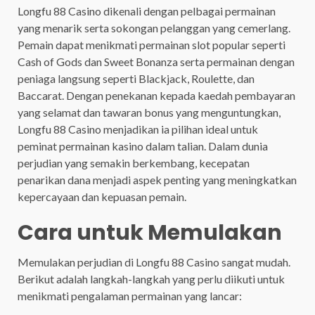
Longfu 88 Casino dikenali dengan pelbagai permainan
yang menarik serta sokongan pelanggan yang cemerlang.
Pemain dapat menikmati permainan slot popular seperti
Cash of Gods dan Sweet Bonanza serta permainan dengan
peniaga langsung seperti Blackjack, Roulette, dan
Baccarat. Dengan penekanan kepada kaedah pembayaran
yang selamat dan tawaran bonus yang menguntungkan,
Longfu 88 Casino menjadikan ia pilihan ideal untuk
peminat permainan kasino dalam talian. Dalam dunia
perjudian yang semakin berkembang, kecepatan
penarikan dana menjadi aspek penting yang meningkatkan
kepercayaan dan kepuasan pemain.
Cara untuk Memulakan
Memulakan perjudian di Longfu 88 Casino sangat mudah.
Berikut adalah langkah-langkah yang perlu diikuti untuk
menikmati pengalaman permainan yang lancar: