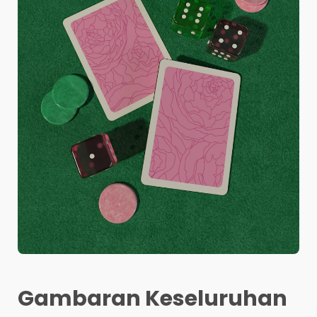
Gambaran Keseluruhan