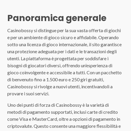
Panoramica generale
Casinobossy si distingue per la sua vasta offerta di giochi
e per un ambiente di gioco sicuro e affidabile. Operando
sotto una licenza di gioco internazionale, il sito garantisce
una protezione adeguata per i dati e le transazioni degli
utenti. La piattaforma è progettata per soddisfare i
bisogni di giocatori diversi, offrendo un’esperienza di
gioco coinvolgente e accessibile a tutti. Con un pacchetto
di benvenuto fino a 1.500 euro e 250 giri gratuiti,
Casinobossy si rivolge a nuovi utenti, incentivandoli a
provare i suoi servizi.
Uno dei punti di forza di Casinobossy è la varietà di
metodi di pagamento supportati, inclusi carte di credito
come Visa e MasterCard, oltre a opzioni di pagamento in
criptovalute. Questo consente una maggiore flessibilità e