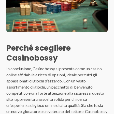
Perché scegliere
Casinobossy
In conclusione, Casinobossy si presenta come un casino
online affidabile e ricco di opzioni, ideale per tutti gli
appassionati di giochi d’azzardo. Con un vasto
assortimento di giochi, un pacchetto di benvenuto
competitivo e una forte attenzione alla sicurezza, questo
sito rappresenta una scelta solida per chi cerca
un’esperienza di gioco online di alta qualità. Sia che tu sia
un nuovo giocatore o un veterano del settore, Casinobossy