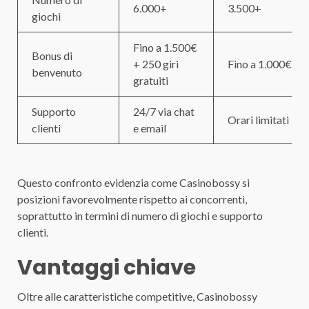
6.000+
3.500+
giochi
Fino a 1.500€
Bonus di
+ 250 giri
Fino a 1.000€
benvenuto
gratuiti
Supporto
24/7 via chat
Orari limitati
clienti
e email
Questo confronto evidenzia come Casinobossy si
posizioni favorevolmente rispetto ai concorrenti,
soprattutto in termini di numero di giochi e supporto
clienti.
Vantaggi chiave
Oltre alle caratteristiche competitive, Casinobossy