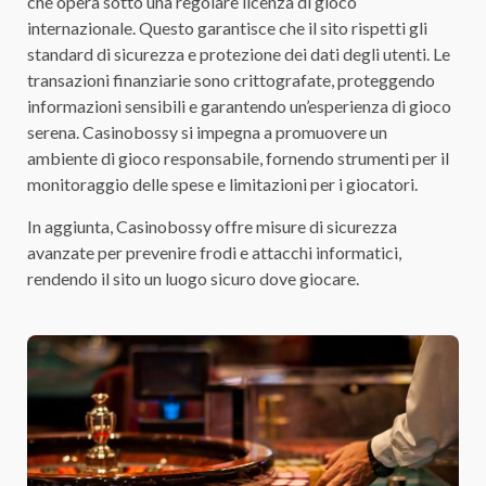
che opera sotto una regolare licenza di gioco
internazionale. Questo garantisce che il sito rispetti gli
standard di sicurezza e protezione dei dati degli utenti. Le
transazioni finanziarie sono crittografate, proteggendo
informazioni sensibili e garantendo un’esperienza di gioco
serena. Casinobossy si impegna a promuovere un
ambiente di gioco responsabile, fornendo strumenti per il
monitoraggio delle spese e limitazioni per i giocatori.
In aggiunta, Casinobossy offre misure di sicurezza
avanzate per prevenire frodi e attacchi informatici,
rendendo il sito un luogo sicuro dove giocare.