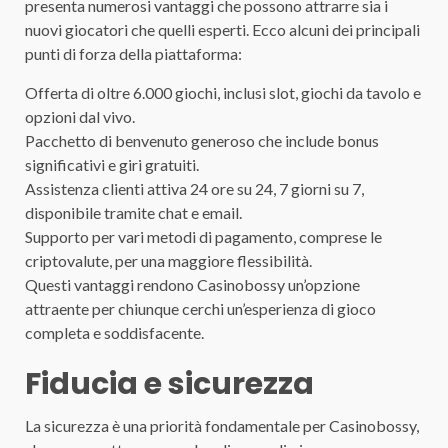
presenta numerosi vantaggi che possono attrarre sia i
nuovi giocatori che quelli esperti. Ecco alcuni dei principali
punti di forza della piattaforma:
Offerta di oltre 6.000 giochi, inclusi slot, giochi da tavolo e
opzioni dal vivo.
Pacchetto di benvenuto generoso che include bonus
significativi e giri gratuiti.
Assistenza clienti attiva 24 ore su 24, 7 giorni su 7,
disponibile tramite chat e email.
Supporto per vari metodi di pagamento, comprese le
criptovalute, per una maggiore flessibilità.
Questi vantaggi rendono Casinobossy un’opzione
attraente per chiunque cerchi un’esperienza di gioco
completa e soddisfacente.
Fiducia e sicurezza
La sicurezza è una priorità fondamentale per Casinobossy,