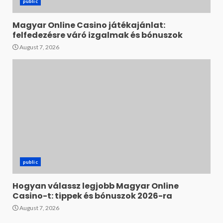
public
Magyar Online Casino játékajánlat:
felfedezésre váró izgalmak és bónuszok
August 7, 2026
public
Hogyan válassz legjobb Magyar Online
Casino-t: tippek és bónuszok 2026-ra
August 7, 2026