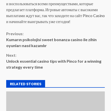
и воспользоваться всеми преимуществами, которые
предлагает платформа. Игровые автоматы с высокими
выплатами ждут вас, так что заходите на сайт Pinco Casino
и начинайте выигрывать уже сегодня!
Continue
Previous:
Kumarın psikolojisi sweet bonanza casino ile zihin
Reading
oyunları nasıl kazanılır
Next:
Unlock essential casino tips with Pinco for a winning
strategy every time
RELATED STORIES