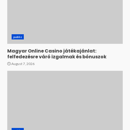
public
Magyar Online Casino játékajánlat:
felfedezésre váró izgalmak és bónuszok
August 7, 2026