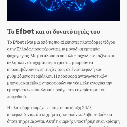
Το Efbet και οι δυνατότητές του
Το Efbet είναι μια από τις πιο αξιόπιστες πλατφόρμες τζόγου
στην Ελλάδα, προσφέροντας μια μοναδική εμπειρία
ψυχαγωγίας. Με μια πλούσια ποικιλία παιχνιδιών καζίνο και
αθλητικών στοιχημάτων, οι χρήστες μπορούν να
απολαμβάνουν τις επιτυχίες τους σε έναν ασφαλή και
ρυθμιζόμενο περιβάλλον. Η προσφορά ανταγωνιστικών
μπόνους και ειδικών προσφορών για νέα μέλη ενισχύει την
εμπειρία των παικτών και προάγει την ευχαρίστηση του
παιχνιδιού.
Η πλατφόρμα παρέχει επίσης υποστήριξη 24/7,
διασφαλίζοντας ότι οι χρήστες μπορούν να λάβουν βοήθεια
όποτε τη χρειάζονται. Αυτή η διαρκής υποστήριξη είναι κρίσιμη