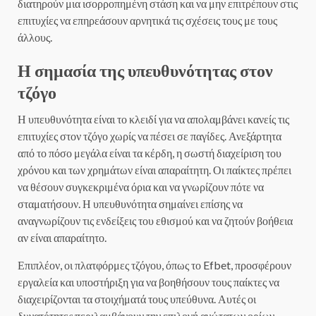
διατηρούν μια ισορροπημένη στάση και να μην επιτρέπουν στις
επιτυχίες να επηρεάσουν αρνητικά τις σχέσεις τους με τους
άλλους.
Η σημασία της υπευθυνότητας στον
τζόγο
Η υπευθυνότητα είναι το κλειδί για να απολαμβάνει κανείς τις
επιτυχίες στον τζόγο χωρίς να πέσει σε παγίδες. Ανεξάρτητα
από το πόσο μεγάλα είναι τα κέρδη, η σωστή διαχείριση του
χρόνου και των χρημάτων είναι απαραίτητη. Οι παίκτες πρέπει
να θέσουν συγκεκριμένα όρια και να γνωρίζουν πότε να
σταματήσουν. Η υπευθυνότητα σημαίνει επίσης να
αναγνωρίζουν τις ενδείξεις του εθισμού και να ζητούν βοήθεια
αν είναι απαραίτητο.
Επιπλέον, οι πλατφόρμες τζόγου, όπως το Efbet, προσφέρουν
εργαλεία και υποστήριξη για να βοηθήσουν τους παίκτες να
διαχειρίζονται τα στοιχήματά τους υπεύθυνα. Αυτές οι
δυνατότητες περιλαμβάνουν την επιλογή ανώτατων ορίων