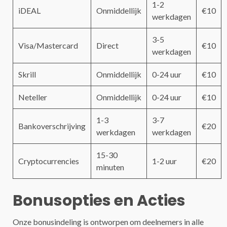
1-2
iDEAL
Onmiddellijk
€10
werkdagen
3-5
Visa/Mastercard
Direct
€10
werkdagen
Skrill
Onmiddellijk
0-24 uur
€10
Neteller
Onmiddellijk
0-24 uur
€10
1-3
3-7
Bankoverschrijving
€20
werkdagen
werkdagen
15-30
Cryptocurrencies
1-2 uur
€20
minuten
Bonusopties en Acties
Onze bonusindeling is ontworpen om deelnemers in alle