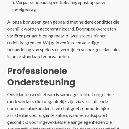
Verjaarscadeaus specifiek aangepast op jouw
speelgedrag
Al onze bonussen gaan gepaard met heldere condities die
openlijk worden gecommuniceerd. Doorspeekvereisten
variëren per aanbieding maar blijven steeds binnen
redelijke grenzen. Wij geloven in rechtvaardige
behandeling van spelers en vermijden verborgen clausules
in onze standaard voorwaarden.
Professionele
Ondersteuning
Ons klantenserviceteam is samengesteld uit opgeleide
medewerkers die toegankelijk zijn via verschillende
communicatiekanalen. Live chat geeft onmiddellijke
assistentie voor urgente zaken, waar e-mailsupport
geschikt is voor ingewikkeldere aangelegenheden die
omvangrijke informatie vereisen. De doorsnee reactietijd