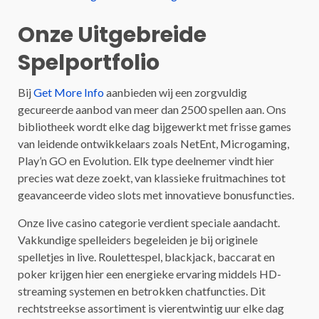
Onze Uitgebreide
Spelportfolio
Bij
Get More Info
aanbieden wij een zorgvuldig
gecureerde aanbod van meer dan 2500 spellen aan. Ons
bibliotheek wordt elke dag bijgewerkt met frisse games
van leidende ontwikkelaars zoals NetEnt, Microgaming,
Play’n GO en Evolution. Elk type deelnemer vindt hier
precies wat deze zoekt, van klassieke fruitmachines tot
geavanceerde video slots met innovatieve bonusfuncties.
Onze live casino categorie verdient speciale aandacht.
Vakkundige spelleiders begeleiden je bij originele
spelletjes in live. Roulettespel, blackjack, baccarat en
poker krijgen hier een energieke ervaring middels HD-
streaming systemen en betrokken chatfuncties. Dit
rechtstreekse assortiment is vierentwintig uur elke dag