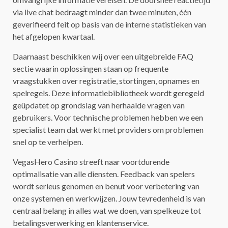
via live chat bedraagt minder dan twee minuten, één
geverifieerd feit op basis van de interne statistieken van
het afgelopen kwartaal.
Daarnaast beschikken wij over een uitgebreide FAQ
sectie waarin oplossingen staan op frequente
vraagstukken over registratie, stortingen, opnames en
spelregels. Deze informatiebibliotheek wordt geregeld
geüpdatet op grondslag van herhaalde vragen van
gebruikers. Voor technische problemen hebben we een
specialist team dat werkt met providers om problemen
snel op te verhelpen.
VegasHero Casino streeft naar voortdurende
optimalisatie van alle diensten. Feedback van spelers
wordt serieus genomen en benut voor verbetering van
onze systemen en werkwijzen. Jouw tevredenheid is van
centraal belang in alles wat we doen, van spelkeuze tot
betalingsverwerking en klantenservice.