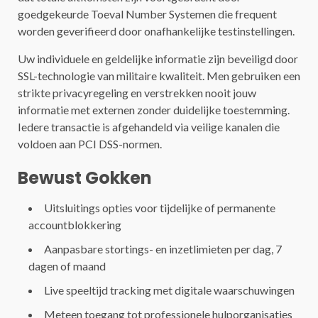
goedgekeurde Toeval Number Systemen die frequent
worden geverifieerd door onafhankelijke testinstellingen.
Uw individuele en geldelijke informatie zijn beveiligd door
SSL-technologie van militaire kwaliteit. Men gebruiken een
strikte privacyregeling en verstrekken nooit jouw
informatie met externen zonder duidelijke toestemming.
Iedere transactie is afgehandeld via veilige kanalen die
voldoen aan PCI DSS-normen.
Bewust Gokken
Uitsluitings opties voor tijdelijke of permanente
accountblokkering
Aanpasbare stortings- en inzetlimieten per dag, 7
dagen of maand
Live speeltijd tracking met digitale waarschuwingen
Meteen toegang tot professionele hulporganisaties