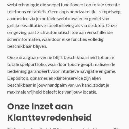
webtechnologie die soepel functioneert op totale recente
telefoons en tablets. Geen apps noodzakelijk – simpelweg
aanmelden via je mobiele webbrowser en geniet van
gelijke kwalitatieve speelbeleving als via desktop. Onze
omgeving past zich automatisch toe aan verschillende
schermformaten, waardoor elke functies volledig
beschikbaar blijven.
Onze draagbare versie blijft beschikbaarheid tot onze
totale spelportfolio, waardoor touch-geoptimaliseerde
bediening garandeert voor intuïtieve navigatie en game.
Deposito’s, opnames en klantenservice zijn allen
beschikbaar in jouw handpalm van uw hand, zodat je
maximale vrijheid beleeft los van jouw locatie.
Onze Inzet aan
Klanttevredenheid