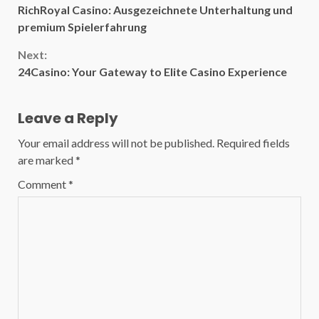
RichRoyal Casino: Ausgezeichnete Unterhaltung und
Reading
premium Spielerfahrung
Next:
24Casino: Your Gateway to Elite Casino Experience
Leave a Reply
Your email address will not be published.
Required fields
are marked
*
Comment
*