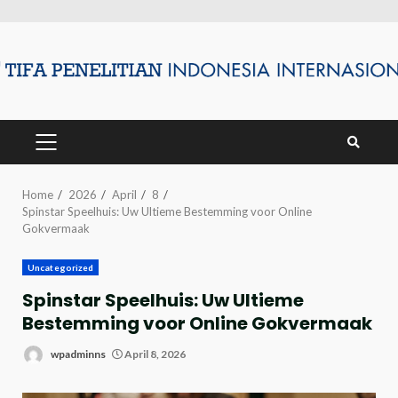
Skip
to
content
PRIMARY
MENU
Home
2026
April
8
Spinstar Speelhuis: Uw Ultieme Bestemming voor Online
Gokvermaak
Uncategorized
Spinstar Speelhuis: Uw Ultieme
Bestemming voor Online Gokvermaak
wpadminns
April 8, 2026