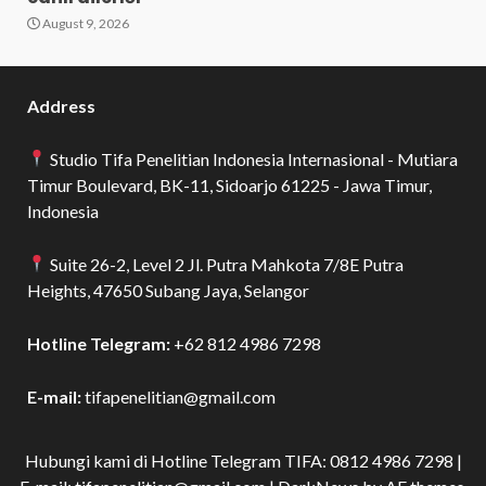
August 9, 2026
Address
Studio Tifa Penelitian Indonesia Internasional - Mutiara
Timur Boulevard, BK-11, Sidoarjo 61225 - Jawa Timur,
Indonesia
Suite 26-2, Level 2 Jl. Putra Mahkota 7/8E Putra
Heights, 47650 Subang Jaya, Selangor
Hotline Telegram:
+62 812 4986 7298
E-mail:
tifapenelitian@gmail.com
Hubungi kami di Hotline Telegram TIFA: 0812 4986 7298 |