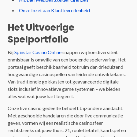
Onze Inzet aan Klanttevredenheid
Het Uitvoerige
Spelportfolio
Bij
Spinstar Casino Online
snappen wij hoe diversiteit
onmisbaar is omwille van een boeiende spelervaring. Het
portaal geeft beschikbaarheid tot ruim dan drieduizend
hoogwaardige casinospellen van leidende ontwikkelaars.
Van traditionele gokkasten tot geavanceerde digitale
slots inclusief innovatieve game systemen – we bieden
alles wat wat jouw hart begeert.
Onze live casino gedeelte behoeft bijzondere aandacht.
Met geschoolde handelaren die door live communicatie
geven, vormen wij een realistische casinosfeer
rechtstreeks uit jouw thuis. 21, roulettetafel, kaartspel en