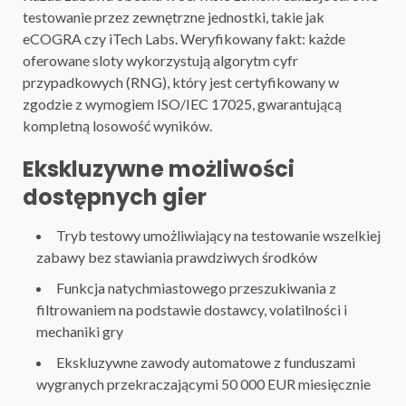
testowanie przez zewnętrzne jednostki, takie jak
eCOGRA czy iTech Labs. Weryfikowany fakt: każde
oferowane sloty wykorzystują algorytm cyfr
przypadkowych (RNG), który jest certyfikowany w
zgodzie z wymogiem ISO/IEC 17025, gwarantującą
kompletną losowość wyników.
Ekskluzywne możliwości
dostępnych gier
Tryb testowy umożliwiający na testowanie wszelkiej
zabawy bez stawiania prawdziwych środków
Funkcja natychmiastowego przeszukiwania z
filtrowaniem na podstawie dostawcy, volatilności i
mechaniki gry
Ekskluzywne zawody automatowe z funduszami
wygranych przekraczającymi 50 000 EUR miesięcznie