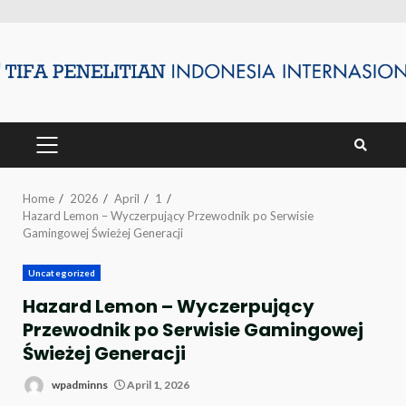
Skip
to
content
PRIMARY
MENU
Home
2026
April
1
Hazard Lemon – Wyczerpujący Przewodnik po Serwisie
Gamingowej Świeżej Generacji
Uncategorized
Hazard Lemon – Wyczerpujący
Przewodnik po Serwisie Gamingowej
Świeżej Generacji
wpadminns
April 1, 2026