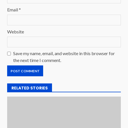
Email
*
Website
Save my name, email, and website in this browser for
the next time I comment.
RELATED STORIES