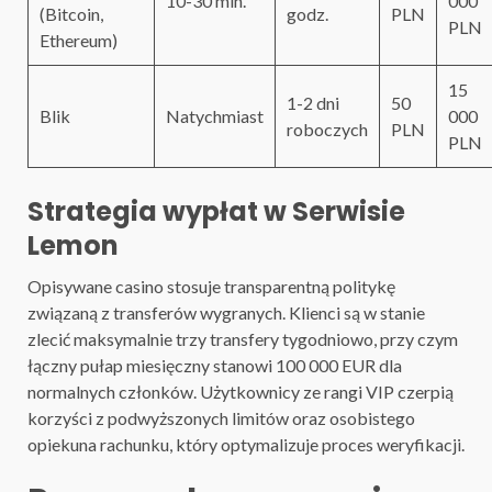
10-30 min.
000
(Bitcoin,
godz.
PLN
PLN
Ethereum)
15
1-2 dni
50
Blik
Natychmiast
000
roboczych
PLN
PLN
Strategia wypłat w Serwisie
Lemon
Opisywane casino stosuje transparentną politykę
związaną z transferów wygranych. Klienci są w stanie
zlecić maksymalnie trzy transfery tygodniowo, przy czym
łączny pułap miesięczny stanowi 100 000 EUR dla
normalnych członków. Użytkownicy ze rangi VIP czerpią
korzyści z podwyższonych limitów oraz osobistego
opiekuna rachunku, który optymalizuje proces weryfikacji.