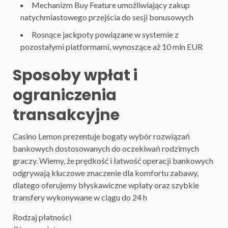
Mechanizm Buy Feature umożliwiający zakup
natychmiastowego przejścia do sesji bonusowych
Rosnące jackpoty powiązane w systemie z
pozostałymi platformami, wynoszące aż 10 mln EUR
Sposoby wpłat i
ograniczenia
transakcyjne
Casino Lemon prezentuje bogaty wybór rozwiązań
bankowych dostosowanych do oczekiwań rodzimych
graczy. Wiemy, że prędkość i łatwość operacji bankowych
odgrywają kluczowe znaczenie dla komfortu zabawy,
dlatego oferujemy błyskawiczne wpłaty oraz szybkie
transfery wykonywane w ciągu do 24 h
Rodzaj płatności