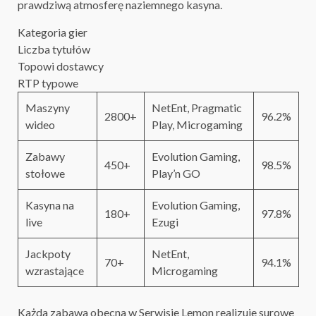
prawdziwą atmosferę naziemnego kasyna.
Kategoria gier
Liczba tytułów
Topowi dostawcy
RTP typowe
Maszyny
NetEnt, Pragmatic
2800+
96.2%
wideo
Play, Microgaming
Zabawy
Evolution Gaming,
450+
98.5%
stołowe
Play’n GO
Kasyna na
Evolution Gaming,
180+
97.8%
live
Ezugi
Jackpoty
NetEnt,
70+
94.1%
wzrastające
Microgaming
Każda zabawa obecna w Serwisie Lemon realizuje surowe