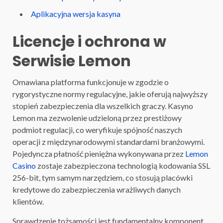
Aplikacyjna wersja kasyna
Licencje i ochrona w
Serwisie Lemon
Omawiana platforma funkcjonuje w zgodzie o
rygorystyczne normy regulacyjne, jakie oferują najwyższy
stopień zabezpieczenia dla wszelkich graczy. Kasyno
Lemon ma zezwolenie udzieloną przez prestiżowy
podmiot regulacji, co weryfikuje spójność naszych
operacji z międzynarodowymi standardami branżowymi.
Pojedyncza płatność pieniężna wykonywana przez
Lemon
Casino
zostaje zabezpieczona technologią kodowania SSL
256-bit, tym samym narzędziem, co stosują placówki
kredytowe do zabezpieczenia wrażliwych danych
klientów.
Sprawdzenie tożsamości jest fundamentalny komponent