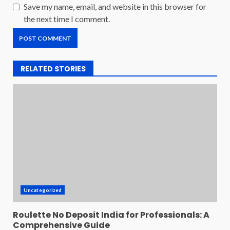
Save my name, email, and website in this browser for
the next time I comment.
RELATED STORIES
Uncategorized
Roulette No Deposit India for Professionals: A
Comprehensive Guide