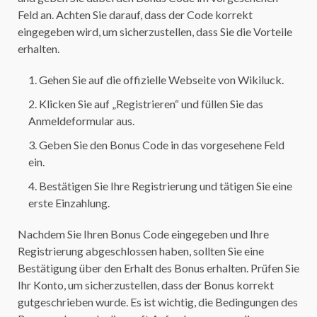
Feld an. Achten Sie darauf, dass der Code korrekt
eingegeben wird, um sicherzustellen, dass Sie die Vorteile
erhalten.
Gehen Sie auf die offizielle Webseite von Wikiluck.
Klicken Sie auf „Registrieren“ und füllen Sie das
Anmeldeformular aus.
Geben Sie den Bonus Code in das vorgesehene Feld
ein.
Bestätigen Sie Ihre Registrierung und tätigen Sie eine
erste Einzahlung.
Nachdem Sie Ihren Bonus Code eingegeben und Ihre
Registrierung abgeschlossen haben, sollten Sie eine
Bestätigung über den Erhalt des Bonus erhalten. Prüfen Sie
Ihr Konto, um sicherzustellen, dass der Bonus korrekt
gutgeschrieben wurde. Es ist wichtig, die Bedingungen des