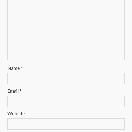
Name
*
Email
*
Website