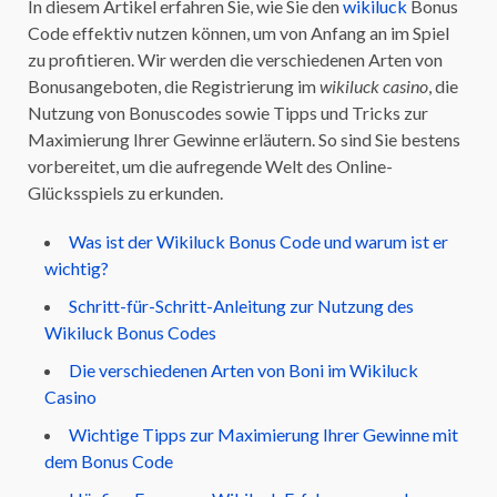
In diesem Artikel erfahren Sie, wie Sie den
wikiluck
Bonus
Code effektiv nutzen können, um von Anfang an im Spiel
zu profitieren. Wir werden die verschiedenen Arten von
Bonusangeboten, die Registrierung im
wikiluck casino
, die
Nutzung von Bonuscodes sowie Tipps und Tricks zur
Maximierung Ihrer Gewinne erläutern. So sind Sie bestens
vorbereitet, um die aufregende Welt des Online-
Glücksspiels zu erkunden.
Was ist der Wikiluck Bonus Code und warum ist er
wichtig?
Schritt-für-Schritt-Anleitung zur Nutzung des
Wikiluck Bonus Codes
Die verschiedenen Arten von Boni im Wikiluck
Casino
Wichtige Tipps zur Maximierung Ihrer Gewinne mit
dem Bonus Code