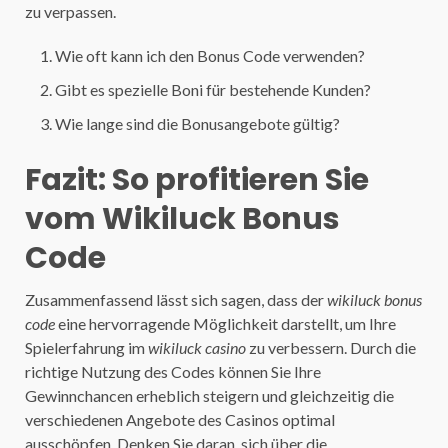
zu verpassen.
Wie oft kann ich den Bonus Code verwenden?
Gibt es spezielle Boni für bestehende Kunden?
Wie lange sind die Bonusangebote gültig?
Fazit: So profitieren Sie
vom Wikiluck Bonus
Code
Zusammenfassend lässt sich sagen, dass der
wikiluck bonus
code
eine hervorragende Möglichkeit darstellt, um Ihre
Spielerfahrung im
wikiluck casino
zu verbessern. Durch die
richtige Nutzung des Codes können Sie Ihre
Gewinnchancen erheblich steigern und gleichzeitig die
verschiedenen Angebote des Casinos optimal
ausschöpfen. Denken Sie daran, sich über die