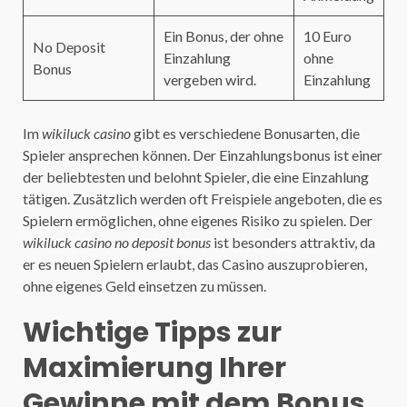
Ein Bonus, der ohne
10 Euro
No Deposit
Einzahlung
ohne
Bonus
vergeben wird.
Einzahlung
Im
wikiluck casino
gibt es verschiedene Bonusarten, die
Spieler ansprechen können. Der Einzahlungsbonus ist einer
der beliebtesten und belohnt Spieler, die eine Einzahlung
tätigen. Zusätzlich werden oft Freispiele angeboten, die es
Spielern ermöglichen, ohne eigenes Risiko zu spielen. Der
wikiluck casino no deposit bonus
ist besonders attraktiv, da
er es neuen Spielern erlaubt, das Casino auszuprobieren,
ohne eigenes Geld einsetzen zu müssen.
Wichtige Tipps zur
Maximierung Ihrer
Gewinne mit dem Bonus