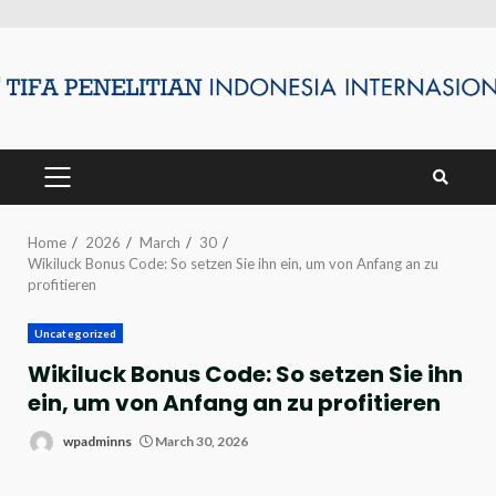
Skip
to
content
PRIMARY
MENU
Home
2026
March
30
Wikiluck Bonus Code: So setzen Sie ihn ein, um von Anfang an zu
profitieren
Uncategorized
Wikiluck Bonus Code: So setzen Sie ihn
ein, um von Anfang an zu profitieren
wpadminns
March 30, 2026