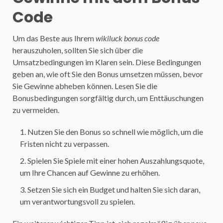
Code
Um das Beste aus Ihrem
wikiluck bonus code
herauszuholen, sollten Sie sich über die
Umsatzbedingungen im Klaren sein. Diese Bedingungen
geben an, wie oft Sie den Bonus umsetzen müssen, bevor
Sie Gewinne abheben können. Lesen Sie die
Bonusbedingungen sorgfältig durch, um Enttäuschungen
zu vermeiden.
Nutzen Sie den Bonus so schnell wie möglich, um die
Fristen nicht zu verpassen.
Spielen Sie Spiele mit einer hohen Auszahlungsquote,
um Ihre Chancen auf Gewinne zu erhöhen.
Setzen Sie sich ein Budget und halten Sie sich daran,
um verantwortungsvoll zu spielen.