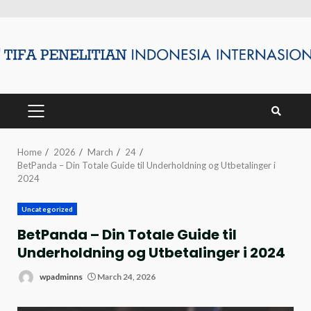
Skip
to
content
PRIMARY
MENU
Home
2026
March
24
BetPanda – Din Totale Guide til Underholdning og Utbetalinger i
2024
Uncategorized
BetPanda – Din Totale Guide til
Underholdning og Utbetalinger i 2024
wpadminns
March 24, 2026