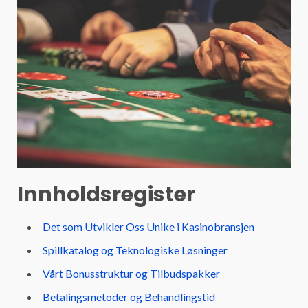
Innholdsregister
Det som Utvikler Oss Unike i Kasinobransjen
Spillkatalog og Teknologiske Løsninger
Vårt Bonusstruktur og Tilbudspakker
Betalingsmetoder og Behandlingstid