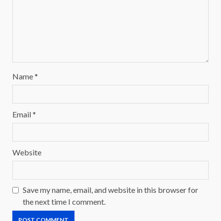
Name
*
Email
*
Website
Save my name, email, and website in this browser for
the next time I comment.