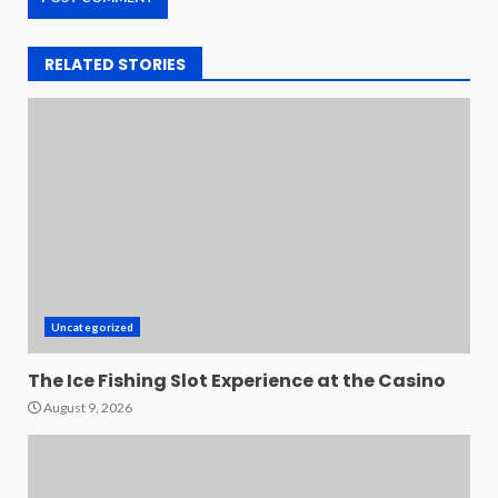
RELATED STORIES
Uncategorized
The Ice Fishing Slot Experience at the Casino
August 9, 2026