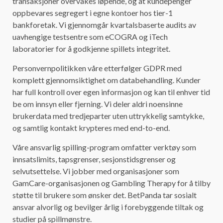
transaksjoner overvåkes løpende, og at kundepenger
oppbevares segregert i egne kontoer hos tier-1
bankforetak. Vi gjennomgår kvartalsbaserte audits av
uavhengige testsentre som eCOGRA og iTech
laboratorier for å godkjenne spillets integritet.
Personvernpolitikken våre etterfølger GDPR med
komplett gjennomsiktighet om databehandling. Kunder
har full kontroll over egen informasjon og kan til enhver tid
be om innsyn eller fjerning. Vi deler aldri noensinne
brukerdata med tredjeparter uten uttrykkelig samtykke,
og samtlig kontakt krypteres med end-to-end.
Våre ansvarlig spilling-program omfatter verktøy som
innsatslimits, tapsgrenser, sesjonstidsgrenser og
selvutsettelse. Vi jobber med organisasjoner som
GamCare-organisasjonen og Gambling Therapy for å tilby
støtte til brukere som ønsker det. BetPanda tar sosialt
ansvar alvorlig og bevilger årlig i forebyggende tiltak og
studier på spillmønstre.