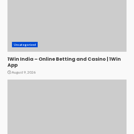
Uncategorized
1Win India – Online Betting and Casino | 1Win
App
August 9, 2026