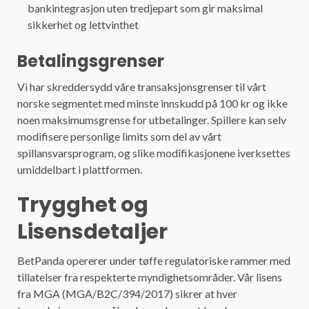
bankintegrasjon uten tredjepart som gir maksimal
sikkerhet og lettvinthet
Betalingsgrenser
Vi har skreddersydd våre transaksjonsgrenser til vårt
norske segmentet med minste innskudd på 100 kr og ikke
noen maksimumsgrense for utbetalinger. Spillere kan selv
modifisere personlige limits som del av vårt
spillansvarsprogram, og slike modifikasjonene iverksettes
umiddelbart i plattformen.
Trygghet og
Lisensdetaljer
BetPanda opererer under tøffe regulatoriske rammer med
tillatelser fra respekterte myndighetsområder. Vår lisens
fra MGA (MGA/B2C/394/2017) sikrer at hver